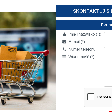
SKONTAKTUJ SI
Formu

Imię i nazwisko (*):

E-mail (*):

Numer telefonu:

Wiadomość (*):